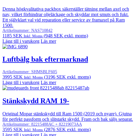
Denna högkvalitativa packbox säkerställer tätning mellan axel och
nav, vilket förhindrar oljeläckage och skyddar mot smuts och fukt.
Ett självklart val vid reparation eller service av framaxel på Ram
1500.
Artikelnummer:
NAS710842
1185
SEK
(
948
SEK
exkl. moms)
Inkl. Moms
Lägg till i varukorg
Läs mer
Luftbälg bak eftermarknad
Artikelnummer:
SHMSBLF605
3995
SEK
(
3196
SEK
exkl. moms)
Inkl. Moms
Lägg till i varukorg
Läs mer
Stänkskydd RAM 19-
Original Mopar stänkskydd till Ram 1500 (2019 och nyare). Gjutna
för perfekt passform och slitstarkt skydd. Fram och bak säljs separat.
Artikelnummer:
82215488AC + 82219073AA
3595
SEK
(
2876
SEK
exkl. moms)
Inkl. Moms
Lägg till i varukorg
Läs mer