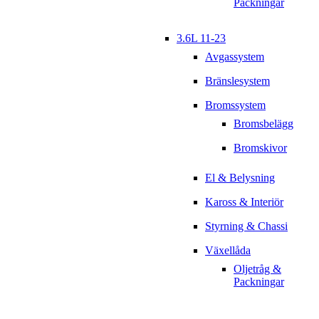
Packningar
3.6L 11-23
Avgassystem
Bränslesystem
Bromssystem
Bromsbelägg
Bromskivor
El & Belysning
Kaross & Interiör
Styrning & Chassi
Växellåda
Oljetråg &
Packningar