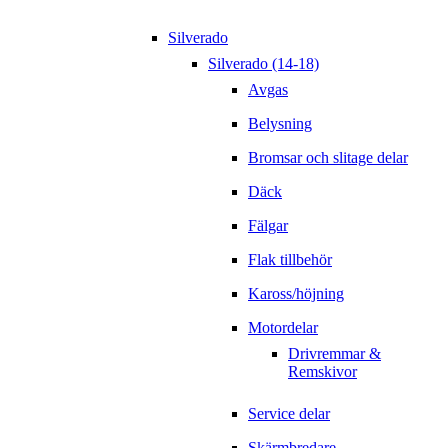
Silverado
Silverado (14-18)
Avgas
Belysning
Bromsar och slitage delar
Däck
Fälgar
Flak tillbehör
Kaross/höjning
Motordelar
Drivremmar &
Remskivor
Service delar
Skärmbredare