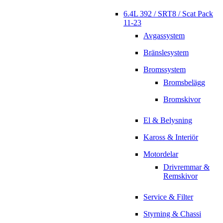
6.4L 392 / SRT8 / Scat Pack
11-23
Avgassystem
Bränslesystem
Bromssystem
Bromsbelägg
Bromskivor
El & Belysning
Kaross & Interiör
Motordelar
Drivremmar &
Remskivor
Service & Filter
Styrning & Chassi