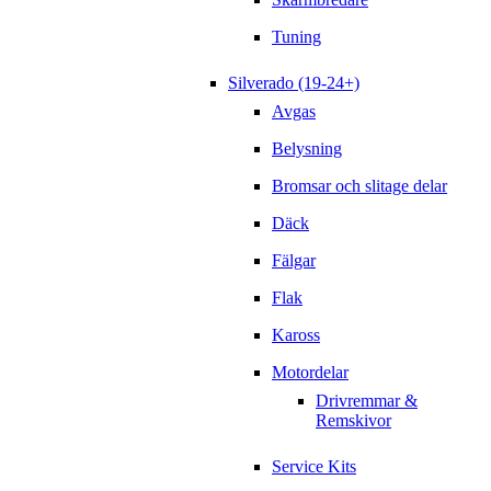
Tuning
Silverado (19-24+)
Avgas
Belysning
Bromsar och slitage delar
Däck
Fälgar
Flak
Kaross
Motordelar
Drivremmar &
Remskivor
Service Kits