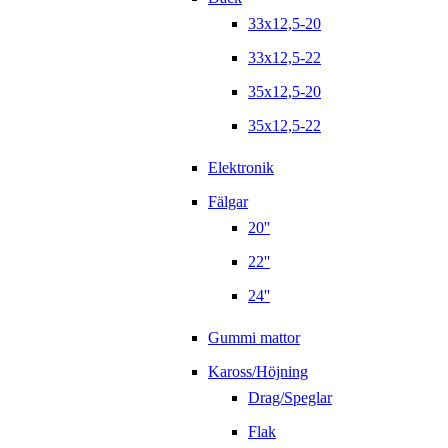
33x12,5-20
33x12,5-22
35x12,5-20
35x12,5-22
Elektronik
Fälgar
20''
22''
24''
Gummi mattor
Kaross/Höjning
Drag/Speglar
Flak