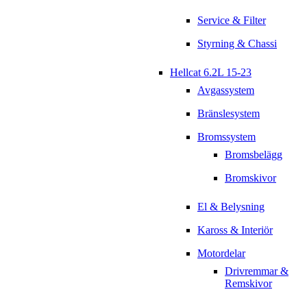
Service & Filter
Styrning & Chassi
Hellcat 6.2L 15-23
Avgassystem
Bränslesystem
Bromssystem
Bromsbelägg
Bromskivor
El & Belysning
Kaross & Interiör
Motordelar
Drivremmar &
Remskivor