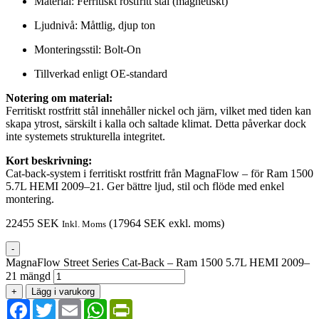
Material: Ferritiskt rostfritt stål (magnetiskt)
Ljudnivå: Måttlig, djup ton
Monteringsstil: Bolt-On
Tillverkad enligt OE-standard
Notering om material:
Ferritiskt rostfritt stål innehåller nickel och järn, vilket med tiden kan
skapa ytrost, särskilt i kalla och saltade klimat. Detta påverkar dock
inte systemets strukturella integritet.
Kort beskrivning:
Cat-back-system i ferritiskt rostfritt från MagnaFlow – för Ram 1500
5.7L HEMI 2009–21. Ger bättre ljud, stil och flöde med enkel
montering.
22455
SEK
(
17964
SEK
exkl. moms)
Inkl. Moms
-
MagnaFlow Street Series Cat-Back – Ram 1500 5.7L HEMI 2009–
21 mängd
+
Lägg i varukorg
Facebook
Twitter
Email
WhatsApp
PrintFriendly