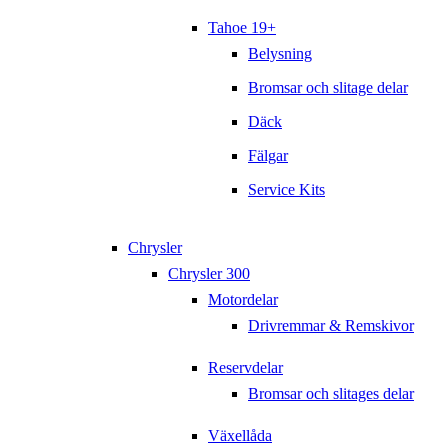
Tahoe 19+
Belysning
Bromsar och slitage delar
Däck
Fälgar
Service Kits
Chrysler
Chrysler 300
Motordelar
Drivremmar & Remskivor
Reservdelar
Bromsar och slitages delar
Växellåda