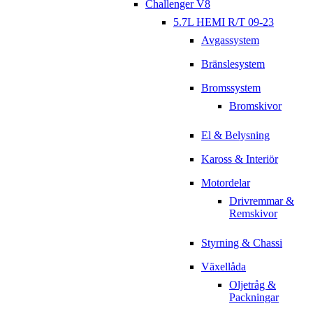
Challenger V8
5.7L HEMI R/T 09-23
Avgassystem
Bränslesystem
Bromssystem
Bromskivor
El & Belysning
Kaross & Interiör
Motordelar
Drivremmar &
Remskivor
Styrning & Chassi
Växellåda
Oljetråg &
Packningar