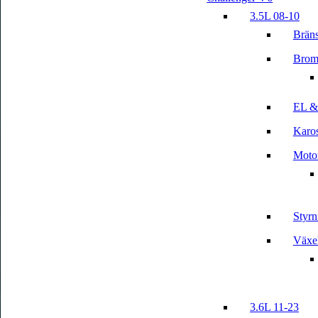
3.5L 08-10
Bräns
Brom
EL &
Karos
Motor
Styrn
Växe
3.6L 11-23