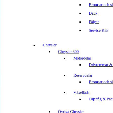
Bromsar och sli
Däck
Fälgar
Service Kits
Chrysler
Chrysler 300
Motordelar
Drivremmar &
Reservdelar
Bromsar och sli
Växellåda
Oljetråg & Pac
Övriga Chrysler