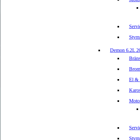
Servi
Styrn
Demon 6.2L 2
Bräns
Brom
El & 
Karos
Motor
Servi
Styrn