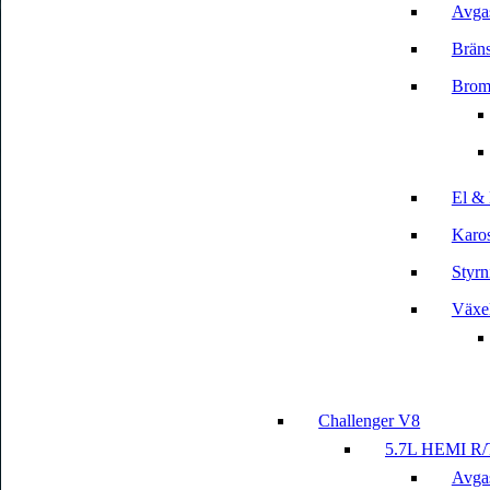
Avga
Bräns
Brom
El & 
Karos
Styrn
Växe
Challenger V8
5.7L HEMI R/
Avga