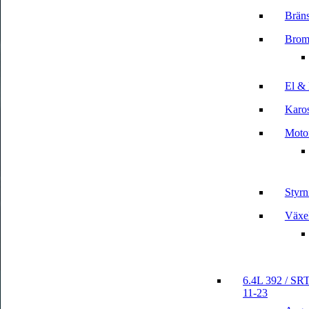
Bräns
Brom
El & 
Karos
Motor
Styrn
Växe
6.4L 392 / SRT
11-23