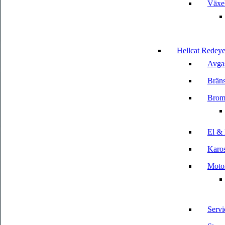
Växe
Hellcat Redeye
Avga
Bräns
Brom
El & 
Karos
Motor
Servi