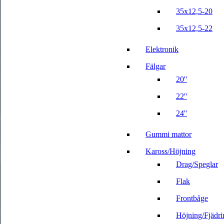
35x12,5-20
35x12,5-22
Elektronik
Fälgar
20''
22''
24''
Gummi mattor
Kaross/Höjning
Drag/Speglar
Flak
Frontbåge
Höjning/Fjädri