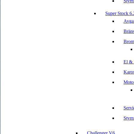
Styrn
Super Stock 6
Avga
Bräns
Brom
El & 
Karos
Motor
Servi
Styrn
Challenger V6