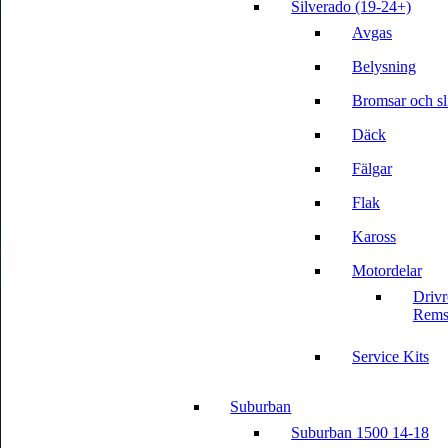
Silverado (19-24+)
Avgas
Belysning
Bromsar och sli
Däck
Fälgar
Flak
Kaross
Motordelar
Driv
Rems
Service Kits
Suburban
Suburban 1500 14-18