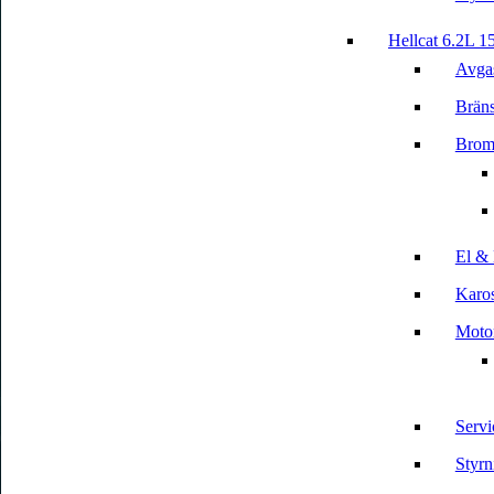
Hellcat 6.2L 1
Avga
Bräns
Brom
El & 
Karos
Motor
Servi
Styrn