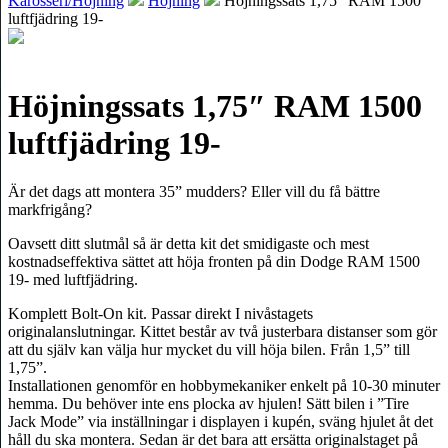
Karosseri/Höjning
Höjning
Höjningssats 1,75″ RAM 1500
luftfjädring 19-
Höjningssats 1,75″ RAM 1500
luftfjädring 19-
Är det dags att montera 35” mudders? Eller vill du få bättre
markfrigång?
Oavsett ditt slutmål så är detta kit det smidigaste och mest
kostnadseffektiva sättet att höja fronten på din Dodge RAM 1500
19- med luftfjädring.
Komplett Bolt-On kit. Passar direkt I nivåstagets
originalanslutningar. Kittet består av två justerbara distanser som gör
att du själv kan välja hur mycket du vill höja bilen. Från 1,5” till
1,75”.
Installationen genomför en hobbymekaniker enkelt på 10-30 minuter
hemma. Du behöver inte ens plocka av hjulen! Sätt bilen i ”Tire
Jack Mode” via inställningar i displayen i kupén, sväng hjulet åt det
håll du ska montera. Sedan är det bara att ersätta originalstaget på