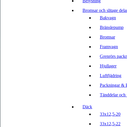
Belysning
Bromsar och slitage dela
Bakvagn
Bränslepump
Bromsar
Framvagn
Grenrörs packn
Hjullager
Luftfjädring
Packningar & 
Tänddelar och 
Däck
33x12,5-20
33x12,5-22