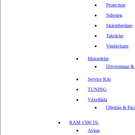
Protection
Sidosteg
Skärmbredare
Takräcke
Vindavisare
Motordelar
Drivremmar &
Service Kits
TUNING
Växellåda
Oljetråg & Pac
RAM 1500 19-
Avgas