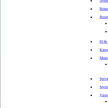
Avga
Bräns
Brom
El & 
Karos
Motor
Servi
Styrn
Växe