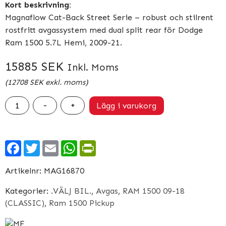
Kort beskrivning:
Magnaflow Cat-Back Street Serie – robust och stilrent
rostfritt avgassystem med dual split rear för Dodge
Ram 1500 5.7L Hemi, 2009-21.
15885
SEK
Inkl. Moms
(
12708
SEK
exkl. moms)
Magnaflow
-
+
Lägg i varukorg
Cat-
Back
Street
Facebook
Twitter
Email
WhatsApp
PrintFriendly
Serie
Avgassystem
Artikelnr:
MAG16870
–
Dodge
Kategorier:
.VÄLJ BIL.
,
Avgas
,
RAM 1500 09-18
(CLASSIC)
,
Ram 1500 Pickup
Ram
1500