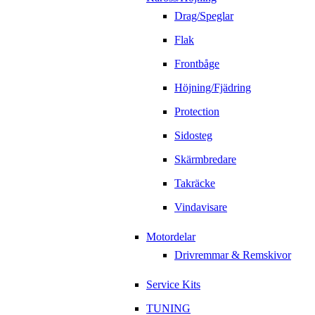
Drag/Speglar
Flak
Frontbåge
Höjning/Fjädring
Protection
Sidosteg
Skärmbredare
Takräcke
Vindavisare
Motordelar
Drivremmar & Remskivor
Service Kits
TUNING