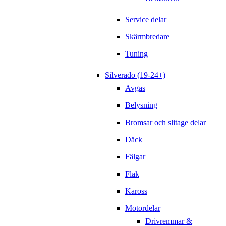
Service delar
Skärmbredare
Tuning
Silverado (19-24+)
Avgas
Belysning
Bromsar och slitage delar
Däck
Fälgar
Flak
Kaross
Motordelar
Drivremmar &