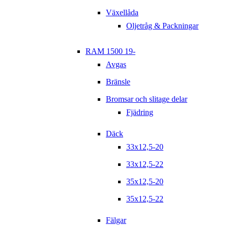
Växellåda
Oljetråg & Packningar
RAM 1500 19-
Avgas
Bränsle
Bromsar och slitage delar
Fjädring
Däck
33x12,5-20
33x12,5-22
35x12,5-20
35x12,5-22
Fälgar