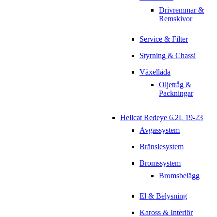
Drivremmar &
Remskivor
Service & Filter
Styrning & Chassi
Växellåda
Oljetråg &
Packningar
Hellcat Redeye 6.2L 19-23
Avgassystem
Bränslesystem
Bromssystem
Bromsbelägg
El & Belysning
Kaross & Interiör