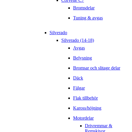
Corvette C7
Bromsdelar
Tuning & avgas
Silverado
Silverado (14-18)
Avgas
Belysning
Bromsar och slitage delar
Däck
Fälgar
Flak tillbehör
Kaross/höjning
Motordelar
Drivremmar &
Remskivor