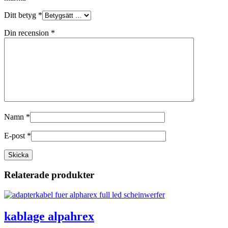
Ditt betyg
*
Din recension
*
Namn
*
E-post
*
Relaterade produkter
kablage alpahrex