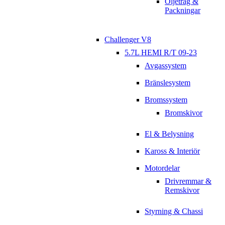
Oljetråg &
Packningar
Challenger V8
5.7L HEMI R/T 09-23
Avgassystem
Bränslesystem
Bromssystem
Bromskivor
El & Belysning
Kaross & Interiör
Motordelar
Drivremmar &
Remskivor
Styrning & Chassi