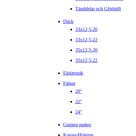
Tänddelar och Glödstift
Däck
33x12,5-20
33x12,5-22
35x12,5-20
35x12,5-22
Elektronik
Fälgar
20''
22''
24''
Gummi mattor
Kaross/Höjning