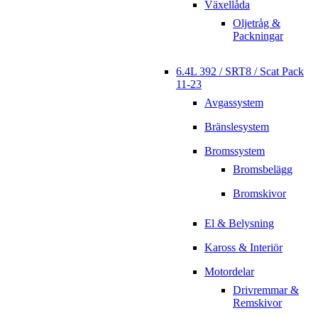
Växellåda
Oljetråg &
Packningar
6.4L 392 / SRT8 / Scat Pack
11-23
Avgassystem
Bränslesystem
Bromssystem
Bromsbelägg
Bromskivor
El & Belysning
Kaross & Interiör
Motordelar
Drivremmar &
Remskivor