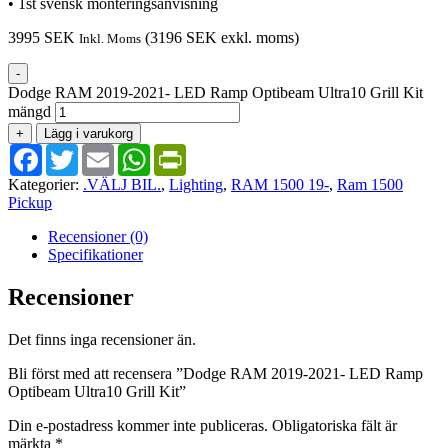
• 1st svensk monteringsanvisning
3995
SEK
(
3196
SEK
exkl. moms)
Inkl. Moms
-
Dodge RAM 2019-2021- LED Ramp Optibeam Ultra10 Grill Kit
mängd
+
Lägg i varukorg
Facebook
Twitter
Email
WhatsApp
PrintFriendly
Kategorier:
.VÄLJ BIL.
,
Lighting
,
RAM 1500 19-
,
Ram 1500
Pickup
Recensioner (0)
Specifikationer
Recensioner
Det finns inga recensioner än.
Bli först med att recensera ”Dodge RAM 2019-2021- LED Ramp
Optibeam Ultra10 Grill Kit”
Din e-postadress kommer inte publiceras.
Obligatoriska fält är
märkta
*