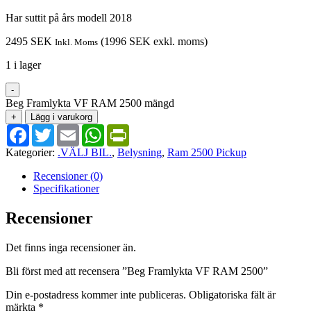
Har suttit på års modell 2018
2495
SEK
(
1996
SEK
exkl. moms)
Inkl. Moms
1 i lager
-
Beg Framlykta VF RAM 2500 mängd
+
Lägg i varukorg
Facebook
Twitter
Email
WhatsApp
PrintFriendly
Kategorier:
.VÄLJ BIL.
,
Belysning
,
Ram 2500 Pickup
Recensioner (0)
Specifikationer
Recensioner
Det finns inga recensioner än.
Bli först med att recensera ”Beg Framlykta VF RAM 2500”
Din e-postadress kommer inte publiceras.
Obligatoriska fält är
märkta
*