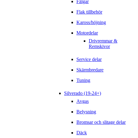
Fälgar
Flak tillbehör
Kaross/höjning
Motordelar
Drivremmar &
Remskivor
Service delar
Skärmbredare
Tuning
Silverado (19-24+)
Avgas
Belysning
Bromsar och slitage delar
Däck