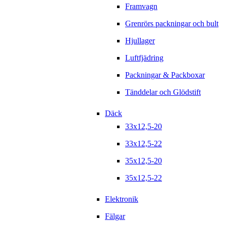
Framvagn
Grenrörs packningar och bult
Hjullager
Luftfjädring
Packningar & Packboxar
Tänddelar och Glödstift
Däck
33x12,5-20
33x12,5-22
35x12,5-20
35x12,5-22
Elektronik
Fälgar