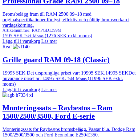
Professional Grade RAM 2500 09–18
Bromsbelägg fram till RAM 2500 09–18 med
originalspecifikationer för tyst, effektiv och pålitlig bromsverkan i
vardagskörning.
Artikelnummer:
RAYPGD1399M
1595
SEK
(
1276
SEK
exkl. moms)
Inkl. Moms
Lägg till i varukorg
Läs mer
Rea!
Grille guard RAM 09-18 (Classic)
19995
SEK
Det ursprungliga priset var: 19995 SEK.
14995
SEK
Det
nuvarande priset är: 14995 SEK.
(
11996
SEK
exkl.
Inkl. Moms
moms)
Lägg till i varukorg
Läs mer
Monteringssats – Raybestos – Ram
1500/2500/3500, Ford E-serie
Monteringssats för Raybestos bromsbelägg. Passar bl.a. Dodge Ram
1500/2500/3500 och Ford Econoline E250/E350.