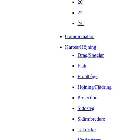
20''
22''
24''
Gummi mattor
Kaross/Höjning
Drag/Speglar
Flak
Frontbåge
Höjning/Fjädring
Protection
Sidosteg
Skärmbredare
Takräcke