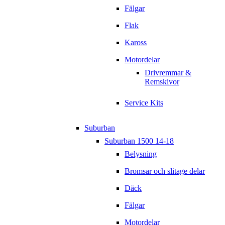
Fälgar
Flak
Kaross
Motordelar
Drivremmar &
Remskivor
Service Kits
Suburban
Suburban 1500 14-18
Belysning
Bromsar och slitage delar
Däck
Fälgar
Motordelar