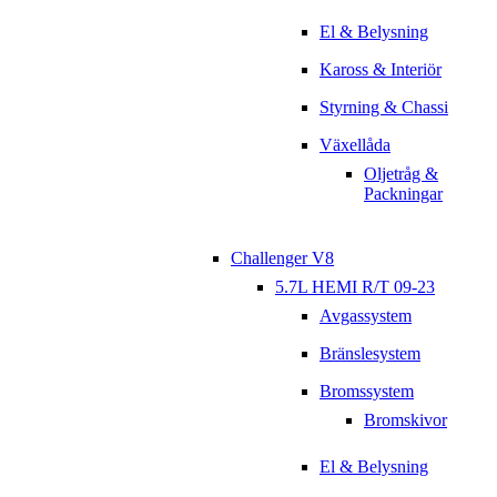
El & Belysning
Kaross & Interiör
Styrning & Chassi
Växellåda
Oljetråg &
Packningar
Challenger V8
5.7L HEMI R/T 09-23
Avgassystem
Bränslesystem
Bromssystem
Bromskivor
El & Belysning