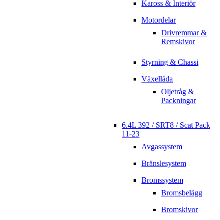
Kaross & Interiör
Motordelar
Drivremmar &
Remskivor
Styrning & Chassi
Växellåda
Oljetråg &
Packningar
6.4L 392 / SRT8 / Scat Pack
11-23
Avgassystem
Bränslesystem
Bromssystem
Bromsbelägg
Bromskivor