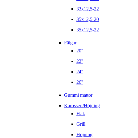
33x12,5-22
35x12,5-20
35x12,5-22
Fälgar
20''
22''
24''
26''
Gummi mattor
Karosseri/Höjning
Flak
Grill
Höjning