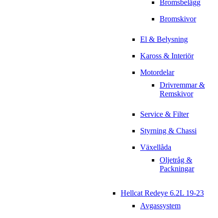
Bromsbelägg
Bromskivor
El & Belysning
Kaross & Interiör
Motordelar
Drivremmar &
Remskivor
Service & Filter
Styrning & Chassi
Växellåda
Oljetråg &
Packningar
Hellcat Redeye 6.2L 19-23
Avgassystem