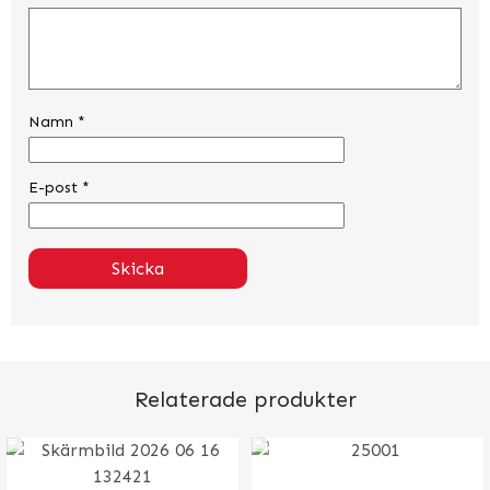
Namn
*
E-post
*
Relaterade produkter