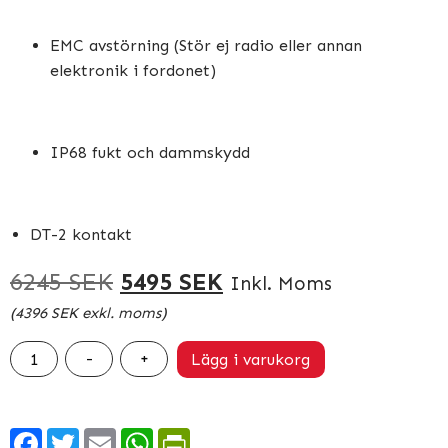
EMC avstörning (Stör ej radio eller annan
elektronik i fordonet)
IP68 fukt och dammskydd
DT-2 kontakt
Det
Det
6245
SEK
5495
SEK
Inkl. Moms
(
4396
SEK
exkl. moms)
ursprungliga
nuvarande
priset
priset
Dodge
-
+
Lägg i varukorg
RAM
var:
är:
2500
6245 SEK.
5495 SEK.
DSM
Facebook
Twitter
Email
WhatsApp
PrintFriendly