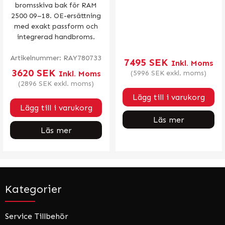
bromsskiva bak för RAM
2500 09–18. OE-ersättning
med exakt passform och
integrerad handbroms.
Artikelnummer:
RAY780733
7495
SEK
Inkl. Moms
3620
SEK
Inkl. Moms
(
5996
SEK
exkl. moms)
(
2896
SEK
exkl. moms)
Lägg till i varukorg
Lägg till i varukorg
Läs mer
Läs mer
Kategorier
Service Tillbehör