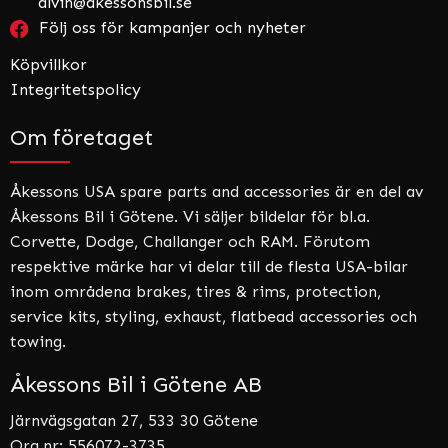
alvin@akessonsbil.se
Följ oss för kampanjer och nyheter
Köpvillkor
Integritetspolicy
Om företaget
Åkessons USA spare parts and accessories är en del av
Åkessons Bil i Götene. Vi säljer bildelar för bl.a.
Corvette, Dodge, Challanger och RAM. Förutom
respektive märke har vi delar till de flesta USA-bilar
inom områdena brakes, tires & rims, protection,
service kits, styling, exhaust, flatbead accessories och
towing.
Åkessons Bil i Götene AB
Järnvägsgatan 27, 533 30 Götene
Org.nr: 556072-3735