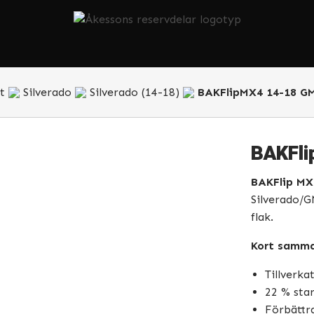
t
Silverado
Silverado (14-18)
BAKFlipMX4 14-18 GM
BAKFli
BAKFlip MX
Silverado/G
flak.
Kort samma
Tillverk
22 % sta
Förbättra