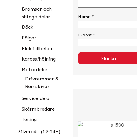
Bromsar och
slitage delar
Namn
*
Däck
E-post
*
Fälgar
Flak tillbehör
Kaross/höjning
Motordelar
Drivremmar &
Remskivor
Service delar
Skärmbredare
Tuning
Silverado (19-24+)