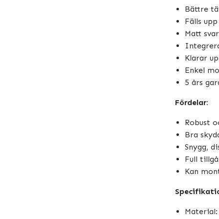
Bättre t
Fälls upp
Matt svar
Integrer
Klarar up
Enkel mo
5 års gar
Fördelar:
Robust oc
Bra skyd
Snygg, di
Full tillg
Kan mont
Specifikati
Material