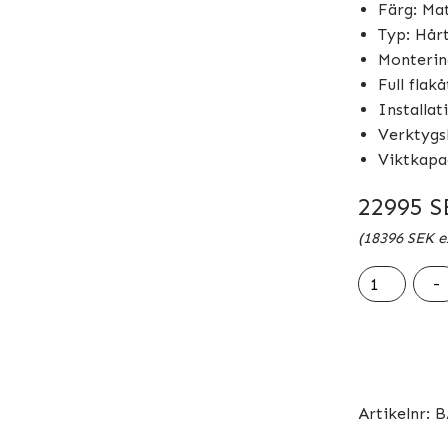
Färg: Mat
Typ: Hårt
Monterin
Full flak
Installat
Verktygs
Viktkapac
22995
S
(
18396
SEK
e
BAKFlipMX4
-
14-
18
GM
5'8"
mängd
Artikelnr:
B