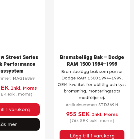
w Street Series
Bromsbelägg Bak – Dodge
k Performance
RAM 1500 1994–1999
gassystem
Bromsbelägg bak som passar
Dodge RAM 1500 1994–1999.
ummer:
MAG16869
OEM-kvalitet för pålitlig och tyst
SEK
Inkl. Moms
bromsning. Monteringssats
SEK
exkl. moms)
medföljer ej.
Artikelnummer:
STD369M
ill i varukorg
955
SEK
Inkl. Moms
(
764
SEK
exkl. moms)
Läs mer
Lägg till i varukorg