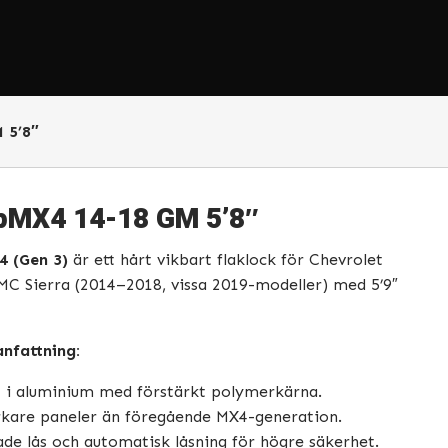
 5’8″
pMX4 14-18 GM 5’8″
4 (Gen 3)
är ett hårt vikbart flaklock för Chevrolet
MC Sierra (2014–2018, vissa 2019-modeller) med 5’9″
nfattning:
at i aluminium med förstärkt polymerkärna.
rkare paneler än föregående MX4-generation.
de lås och automatisk låsning för högre säkerhet.