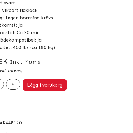
t svart
 vikbart flaklock
g: Ingen borrning krävs
åtkomst: Ja
ionstid: Ca 30 min
lådekompatibel: Ja
itet: 400 lbs (ca 180 kg)
EK
Inkl. Moms
xkl. moms)
+
Lägg i varukorg
AK448120