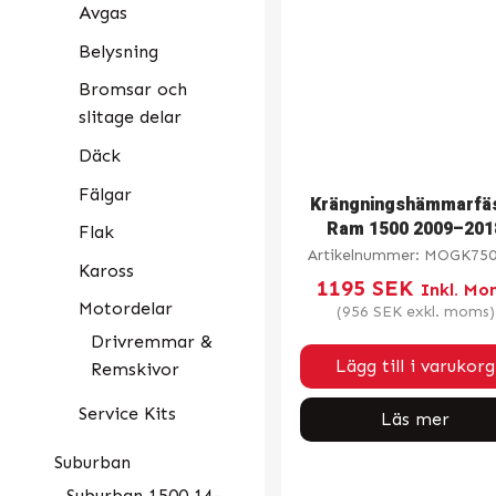
Avgas
Belysning
Bromsar och
slitage delar
Däck
Fälgar
Krängningshämmarfä
Ram 1500 2009–201
Flak
Artikelnummer:
MOGK750
Kaross
1195
SEK
Inkl. Mo
Motordelar
(
956
SEK
exkl. moms)
Drivremmar &
Lägg till i varukorg
Remskivor
Service Kits
Läs mer
Suburban
Suburban 1500 14-