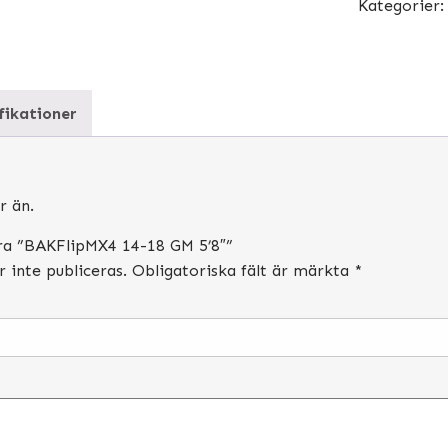
Kategorier
fikationer
r än.
era ”BAKFlipMX4 14-18 GM 5’8″”
inte publiceras.
Obligatoriska fält är märkta
*