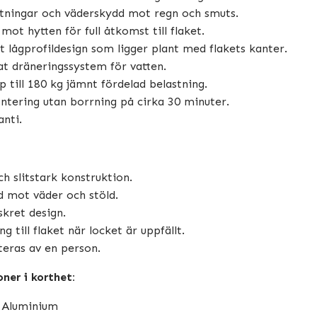
ätningar och väderskydd mot regn och smuts.
 mot hytten för full åtkomst till flaket.
t lågprofildesign som ligger plant med flakets kanter.
at dräneringssystem för vatten.
p till 180 kg jämnt fördelad belastning.
ntering utan borrning på cirka 30 minuter.
anti.
h slitstark konstruktion.
d mot väder och stöld.
skret design.
ång till flaket när locket är uppfällt.
eras av en person.
oner i korthet:
: Aluminium