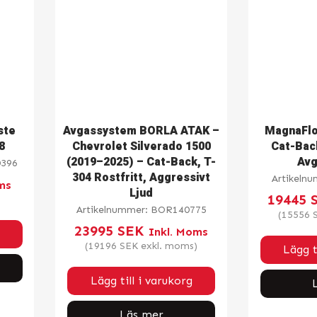
ste
Avgassystem BORLA ATAK –
MagnaFlo
8
Chevrolet Silverado 1500
Cat-Bac
(2019–2025) – Cat-Back, T-
Av
396
304 Rostfritt, Aggressivt
Artikeln
ms
Ljud
19445
Artikelnummer:
BOR140775
(
15556
23995
SEK
Inkl. Moms
(
19196
SEK
exkl. moms)
Lägg t
Lägg till i varukorg
Läs mer