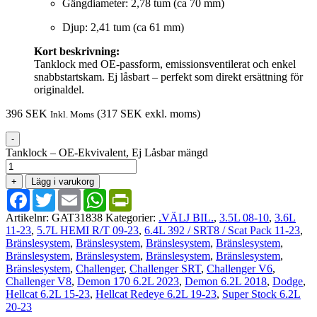
Gängdiameter: 2,78 tum (ca 70 mm)
Djup: 2,41 tum (ca 61 mm)
Kort beskrivning:
Tanklock med OE-passform, emissionsventilerat och enkel
snabbstartskam. Ej låsbart – perfekt som direkt ersättning för
originaldel.
396
SEK
(
317
SEK
exkl. moms)
Inkl. Moms
-
Tanklock – OE-Ekvivalent, Ej Låsbar mängd
+
Lägg i varukorg
Facebook
Twitter
Email
WhatsApp
PrintFriendly
Artikelnr:
GAT31838
Kategorier:
.VÄLJ BIL.
,
3.5L 08-10
,
3.6L
11-23
,
5.7L HEMI R/T 09-23
,
6.4L 392 / SRT8 / Scat Pack 11-23
,
Bränslesystem
,
Bränslesystem
,
Bränslesystem
,
Bränslesystem
,
Bränslesystem
,
Bränslesystem
,
Bränslesystem
,
Bränslesystem
,
Bränslesystem
,
Challenger
,
Challenger SRT
,
Challenger V6
,
Challenger V8
,
Demon 170 6.2L 2023
,
Demon 6.2L 2018
,
Dodge
,
Hellcat 6.2L 15-23
,
Hellcat Redeye 6.2L 19-23
,
Super Stock 6.2L
20-23