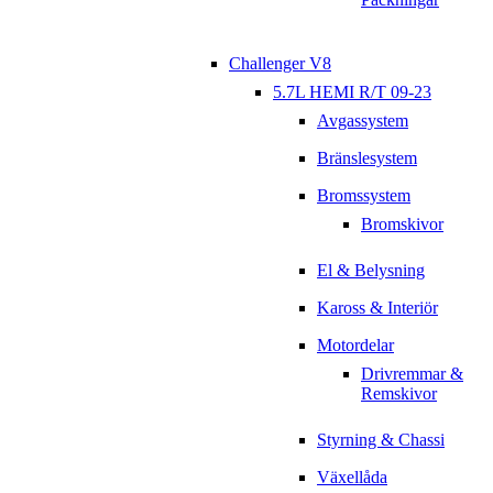
Challenger V8
5.7L HEMI R/T 09-23
Avgassystem
Bränslesystem
Bromssystem
Bromskivor
El & Belysning
Kaross & Interiör
Motordelar
Drivremmar &
Remskivor
Styrning & Chassi
Växellåda