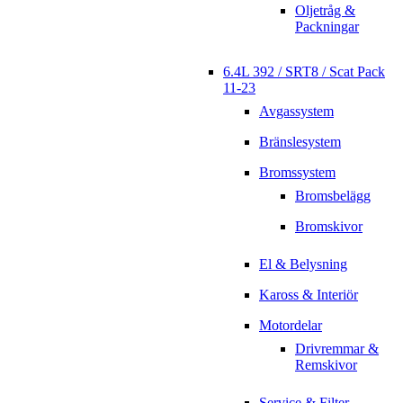
Oljetråg &
Packningar
6.4L 392 / SRT8 / Scat Pack
11-23
Avgassystem
Bränslesystem
Bromssystem
Bromsbelägg
Bromskivor
El & Belysning
Kaross & Interiör
Motordelar
Drivremmar &
Remskivor
Service & Filter