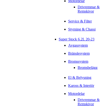
Motordelar
Drivremmar &
Remskivor
Service & Filter
Styrning & Chassi
Super Stock 6.2L 20-23
Avgassystem
Bränslesystem
Bromssystem
Bromsbelägg
El & Belysning
Kaross & Interiör
Motordelar
Drivremmar &
Remskivor