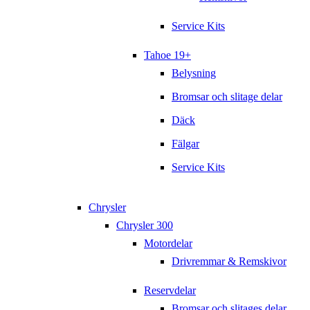
Service Kits
Tahoe 19+
Belysning
Bromsar och slitage delar
Däck
Fälgar
Service Kits
Chrysler
Chrysler 300
Motordelar
Drivremmar & Remskivor
Reservdelar
Bromsar och slitages delar