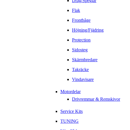
Drag/Speglar
Flak
Frontbåge
Höjning/Fjädring
Protection
Sidosteg
Skärmbredare
Takräcke
Vindavisare
Motordelar
Drivremmar & Remskivor
Service Kits
TUNING