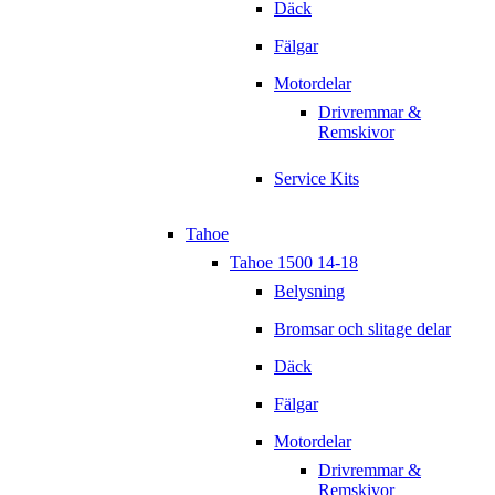
Däck
Fälgar
Motordelar
Drivremmar &
Remskivor
Service Kits
Tahoe
Tahoe 1500 14-18
Belysning
Bromsar och slitage delar
Däck
Fälgar
Motordelar
Drivremmar &
Remskivor