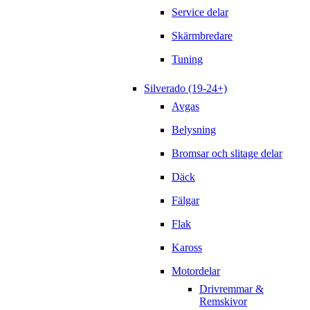
Service delar
Skärmbredare
Tuning
Silverado (19-24+)
Avgas
Belysning
Bromsar och slitage delar
Däck
Fälgar
Flak
Kaross
Motordelar
Drivremmar &
Remskivor