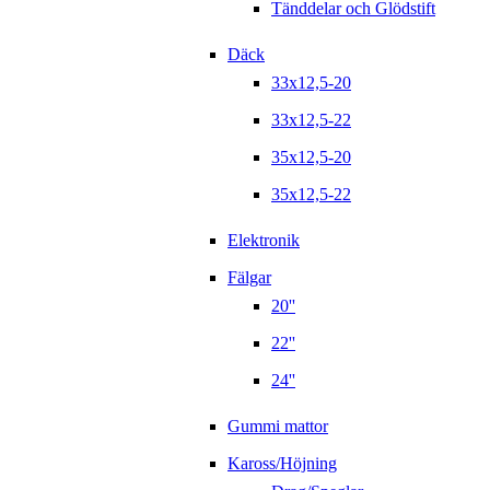
Tänddelar och Glödstift
Däck
33x12,5-20
33x12,5-22
35x12,5-20
35x12,5-22
Elektronik
Fälgar
20''
22''
24''
Gummi mattor
Kaross/Höjning