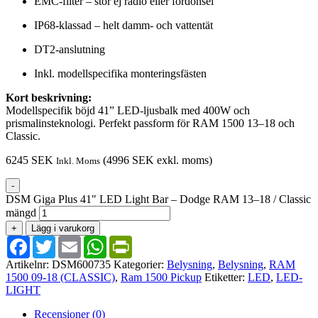
EMC-filter – stör ej radio eller fordonsel
IP68-klassad – helt damm- och vattentät
DT2-anslutning
Inkl. modellspecifika monteringsfästen
Kort beskrivning:
Modellspecifik böjd 41” LED-ljusbalk med 400W och
prismalinsteknologi. Perfekt passform för RAM 1500 13–18 och
Classic.
6245
SEK
(
4996
SEK
exkl. moms)
Inkl. Moms
-
DSM Giga Plus 41" LED Light Bar – Dodge RAM 13–18 / Classic
mängd
+
Lägg i varukorg
Facebook
Twitter
Email
WhatsApp
PrintFriendly
Artikelnr:
DSM600735
Kategorier:
Belysning
,
Belysning
,
RAM
1500 09-18 (CLASSIC)
,
Ram 1500 Pickup
Etiketter:
LED
,
LED-
LIGHT
Recensioner (0)