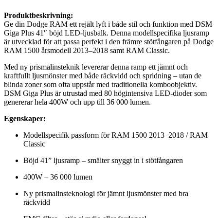
Produktbeskrivning:
Ge din Dodge RAM ett rejält lyft i både stil och funktion med DSM
Giga Plus 41″ böjd LED-ljusbalk. Denna modellspecifika ljusramp
är utvecklad för att passa perfekt i den främre stötfångaren på Dodge
RAM 1500 årsmodell 2013–2018 samt RAM Classic.
Med ny prismalinsteknik levererar denna ramp ett jämnt och
kraftfullt ljusmönster med både räckvidd och spridning – utan de
blinda zoner som ofta uppstår med traditionella komboobjektiv.
DSM Giga Plus är utrustad med 80 högintensiva LED-dioder som
genererar hela 400W och upp till 36 000 lumen.
Egenskaper:
Modellspecifik passform för RAM 1500 2013–2018 / RAM
Classic
Böjd 41” ljusramp – smälter snyggt in i stötfångaren
400W – 36 000 lumen
Ny prismalinsteknologi för jämnt ljusmönster med bra
räckvidd