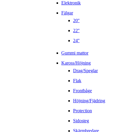
Elektronik
Fälgar
20''
22''
24''
Gummi mattor
Kaross/Höjning
Drag/Speglar
Flak
Frontbåge
Höjning/Fjädring
Protection
Sidosteg
Skärmbredare