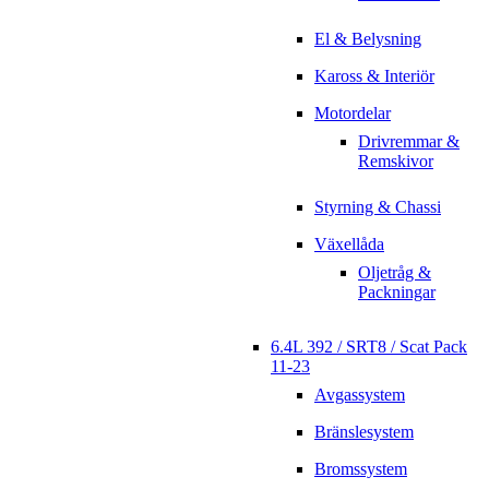
El & Belysning
Kaross & Interiör
Motordelar
Drivremmar &
Remskivor
Styrning & Chassi
Växellåda
Oljetråg &
Packningar
6.4L 392 / SRT8 / Scat Pack
11-23
Avgassystem
Bränslesystem
Bromssystem