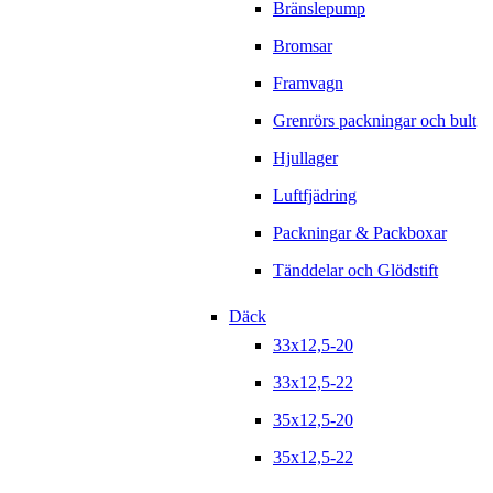
Bränslepump
Bromsar
Framvagn
Grenrörs packningar och bult
Hjullager
Luftfjädring
Packningar & Packboxar
Tänddelar och Glödstift
Däck
33x12,5-20
33x12,5-22
35x12,5-20
35x12,5-22