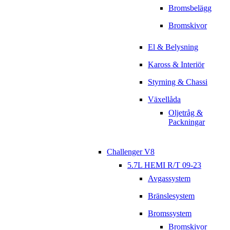
Bromsbelägg
Bromskivor
El & Belysning
Kaross & Interiör
Styrning & Chassi
Växellåda
Oljetråg &
Packningar
Challenger V8
5.7L HEMI R/T 09-23
Avgassystem
Bränslesystem
Bromssystem
Bromskivor