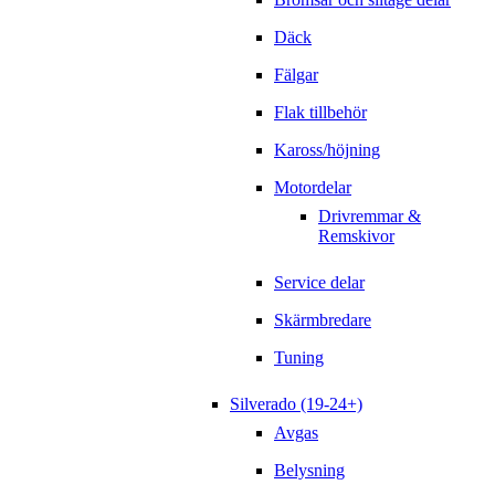
Däck
Fälgar
Flak tillbehör
Kaross/höjning
Motordelar
Drivremmar &
Remskivor
Service delar
Skärmbredare
Tuning
Silverado (19-24+)
Avgas
Belysning