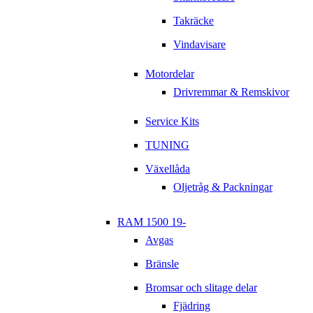
Takräcke
Vindavisare
Motordelar
Drivremmar & Remskivor
Service Kits
TUNING
Växellåda
Oljetråg & Packningar
RAM 1500 19-
Avgas
Bränsle
Bromsar och slitage delar
Fjädring