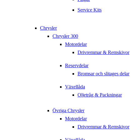
Service Kits
Chrysler
Chrysler 300
Motordelar
Drivremmar & Remskivor
Reservdelar
Bromsar och slitages delar
Växellåda
Oljetråg & Packningar
Övriga Chrysler
Motordelar
Drivremmar & Remskivor
Växellåda