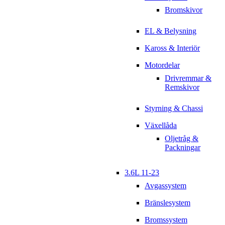
Bromskivor
EL & Belysning
Kaross & Interiör
Motordelar
Drivremmar &
Remskivor
Styrning & Chassi
Växellåda
Oljetråg &
Packningar
3.6L 11-23
Avgassystem
Bränslesystem
Bromssystem