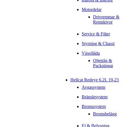
Motordelar
Drivremmar &
Remskivor
Service & Filter
Styrning & Chassi
Växellåda
Oljetråg &
Packningar
Hellcat Redeye 6.2L 19-23
Avgassystem
Bränslesystem
Bromssystem
Bromsbelägg
El & Belysning