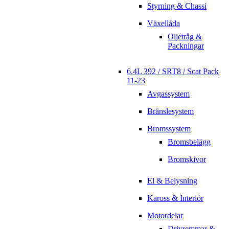
Styrning & Chassi
Växellåda
Oljetråg &
Packningar
6.4L 392 / SRT8 / Scat Pack
11-23
Avgassystem
Bränslesystem
Bromssystem
Bromsbelägg
Bromskivor
El & Belysning
Kaross & Interiör
Motordelar
Drivremmar &