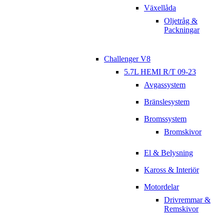
Växellåda
Oljetråg &
Packningar
Challenger V8
5.7L HEMI R/T 09-23
Avgassystem
Bränslesystem
Bromssystem
Bromskivor
El & Belysning
Kaross & Interiör
Motordelar
Drivremmar &
Remskivor