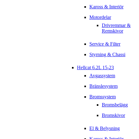
Kaross & Interiör
Motordelar
Drivremmar &
Remskivor
Service & Filter
Styrning & Chassi
Hellcat 6.2L 15-23
Avgassystem
Bränslesystem
Bromssystem
Bromsbelägg
Bromskivor
El & Belysning
Kaross & Interiör