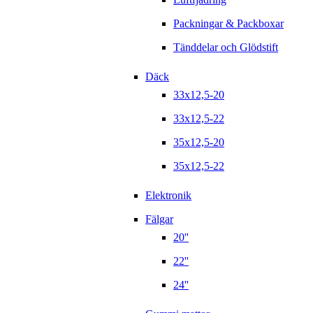
Packningar & Packboxar
Tänddelar och Glödstift
Däck
33x12,5-20
33x12,5-22
35x12,5-20
35x12,5-22
Elektronik
Fälgar
20''
22''
24''