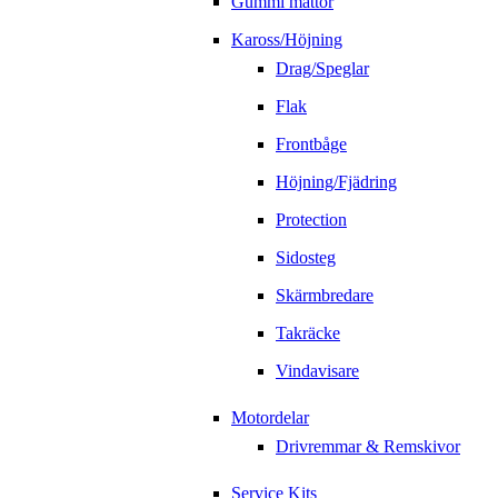
Gummi mattor
Kaross/Höjning
Drag/Speglar
Flak
Frontbåge
Höjning/Fjädring
Protection
Sidosteg
Skärmbredare
Takräcke
Vindavisare
Motordelar
Drivremmar & Remskivor
Service Kits