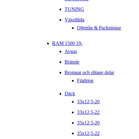
TUNING
Växellåda
Oljetråg & Packningar
RAM 1500 19-
Avgas
Bränsle
Bromsar och slitage delar
Fjädring
Däck
33x12,5-20
33x12,5-22
35x12,5-20
35x12,5-22