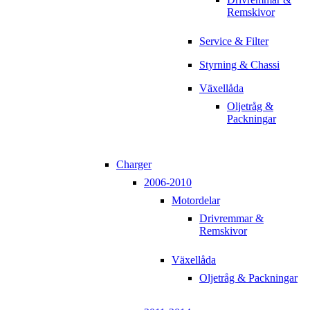
Remskivor
Service & Filter
Styrning & Chassi
Växellåda
Oljetråg &
Packningar
Charger
2006-2010
Motordelar
Drivremmar &
Remskivor
Växellåda
Oljetråg & Packningar