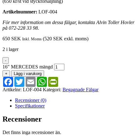
(650 kr/st vid styckförsäljning)
Artikelnummer:
LOF-004
För mer information om dessa fälgar, kontakta Alvin Toller Hovler
på 072-228 33 98.
650
SEK
(
520
SEK
exkl. moms)
Inkl. Moms
2 i lager
-
16" MERCEDES mängd
+
Lägg i varukorg
Facebook
Twitter
Email
WhatsApp
PrintFriendly
Artikelnr:
LOF-004
Kategori:
Begagnade Fälgar
Recensioner (0)
Specifikationer
Recensioner
Det finns inga recensioner än.