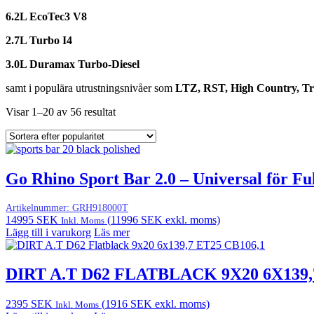
6.2L EcoTec3 V8
2.7L Turbo I4
3.0L Duramax Turbo-Diesel
samt i populära utrustningsnivåer som
LTZ, RST, High Country, Tr
Visar 1–20 av 56 resultat
Go Rhino Sport Bar 2.0 – Universal för Fu
Artikelnummer:
GRH918000T
14995
SEK
(
11996
SEK
exkl. moms)
Inkl. Moms
Lägg till i varukorg
Läs mer
DIRT A.T D62 FLATBLACK 9X20 6X139,
2395
SEK
(
1916
SEK
exkl. moms)
Inkl. Moms