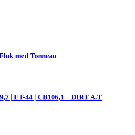
r Flak med Tonneau
9,7 | ET-44 | CB106,1 – DIRT A.T