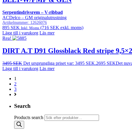
Serpentindrivsrem – V-ribbad
ACDelco – GM originalutrustning
Artikelnummer:
12626076
895
SEK
(
716
SEK
exkl. moms)
Inkl. Moms
Lägg till i varukorg
Läs mer
Rea!
DIRT A.T D91 Glossblack Red stripe 9,5×
3495
SEK
Det ursprungliga priset var: 3495 SEK.
2695
SEK
Det nuva
Lägg till i varukorg
Läs mer
1
2
3
Search
Products search