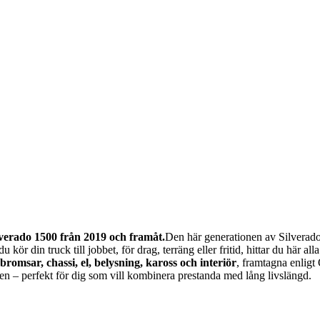
lverado 1500 från 2019 och framåt.
Den här generationen av Silverad
ör din truck till jobbet, för drag, terräng eller fritid, hittar du här a
 bromsar, chassi, el, belysning, kaross och interiör
, framtagna enligt
nden – perfekt för dig som vill kombinera prestanda med lång livslängd.