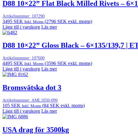
D88 10×22” Flat Black Milled Rivets – 6×1
Artikelnummer:
107290
3495
SEK
(
2796
SEK
exkl. moms)
Inkl. Moms
Lägg till i varukorg
Läs mer
D88 10×22” Gloss Black – 6×135/139,7 | E
Artikelnummer:
107600
4495
SEK
(
3596
SEK
exkl. moms)
Inkl. Moms
Lägg till i varukorg
Läs mer
Bromsvätska dot 3
Artikelnummer:
AML1050-099
105
SEK
(
84
SEK
exkl. moms)
Inkl. Moms
Lägg till i varukorg
Läs mer
USA drag för 3500kg