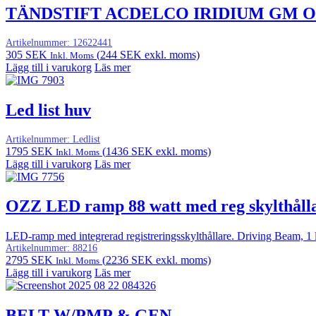
TÄNDSTIFT ACDELCO IRIDIUM GM 
Artikelnummer:
12622441
305
SEK
(
244
SEK
exkl. moms)
Inkl. Moms
Lägg till i varukorg
Läs mer
Led list huv
Artikelnummer:
Ledlist
1795
SEK
(
1436
SEK
exkl. moms)
Inkl. Moms
Lägg till i varukorg
Läs mer
OZZ LED ramp 88 watt med reg skylthål
LED-ramp med integrerad registreringsskylthållare. Driving Beam, 1 lux
Artikelnummer:
88216
2795
SEK
(
2236
SEK
exkl. moms)
Inkl. Moms
Lägg till i varukorg
Läs mer
BELT-W/PMP & GEN