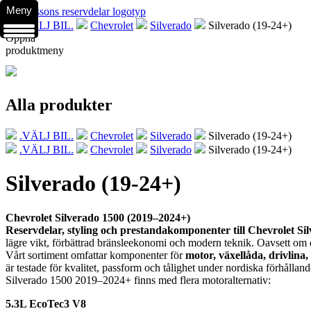
Meny
.VÄLJ BIL.
Chevrolet
Silverado
Silverado (19-24+)
Öppna
produktmeny
Alla produkter
.VÄLJ BIL.
Chevrolet
Silverado
Silverado (19-24+)
.VÄLJ BIL.
Chevrolet
Silverado
Silverado (19-24+)
Silverado (19-24+)
Chevrolet Silverado 1500 (2019–2024+)
Reservdelar, styling och prestandakomponenter till Chevrolet Si
lägre vikt, förbättrad bränsleekonomi och modern teknik. Oavsett om du k
Vårt sortiment omfattar komponenter för
motor, växellåda, drivlina,
är testade för kvalitet, passform och tålighet under nordiska förhålla
Silverado 1500 2019–2024+ finns med flera motoralternativ:
5.3L EcoTec3 V8